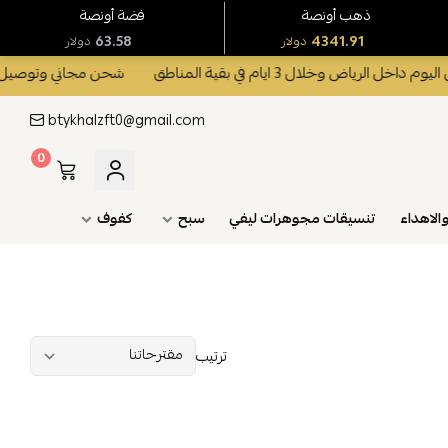
ذهب أونصة
فضة أونصة
63.58
4341.91
دولار
دولار
اض وخلال 3 ايام في بقية المناطق
شحن مجاني وتوصيل بنفس اليوم د
btykhalzft0@gmail.com
0
والاهداء
تنسيقات مجوهرات ليفي
سبح
كفوف
ترتيب