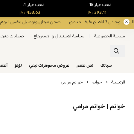
18 ذهب عيار
21 ذهب عيار
458.63
393.11
ريال
ريال
في بقية المناطق
شحن مجاني وتوصيل بنفس اليوم داخل الرياض وخلال
سياسة الخصوصة
سياسة الاستبدال و الاسترجاع
ضمانات متجر 
سبائك
نص طقم
عروض مجوهرات ليفي
لؤلؤ
أطق
الرئيسية
خواتم
خواتم مرامي
خواتم | خواتم مرامي