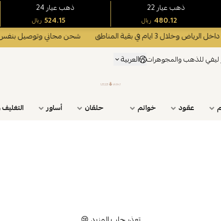
22 ذهب عيار
24 ذهب عيار
524.15
480.12
ريال
ريال
 3 ايام في بقية المناطق
شحن مجاني وتوصيل بنفس اليوم داخل الري
العربية
ليفي للذهب والمجوهرات
ليفي للذهب والمجوهرات
م
عقود
خواتم
حلقان
أساور
التغليف 
تعذر جلب المزيد 😢