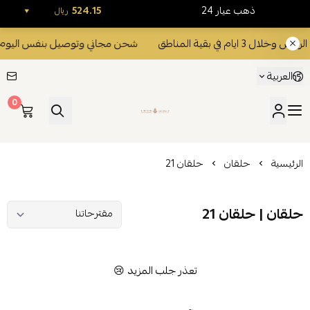
24 ذهب عيار
524.15
ريال
م في بقية المناطق
شحن مجاني وتوصيل بنفس اليوم داخل الرياض وخل
العربية
0
ليفي للذهب والمجوهرات
الرئيسية
حلقان
حلقان 21
حلقان | حلقان 21
تعذر جلب المزيد 😢