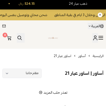
24 ذهب عيار
524.15
ريال
م في بقية المناطق
شحن مجاني وتوصيل بنفس اليوم داخل الرياض وخل
العربية
0
ليفي للذهب والمجوهرات
الرئيسية
أساور
اساور عيار 21
أساور | اساور عيار 21
تعذر جلب المزيد 😢